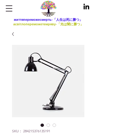
життяпереможесмерть-「人生は死に勝つ」
асвітлопереможетемряву-「光は闇に勝つ」
SKU： 284215376135191