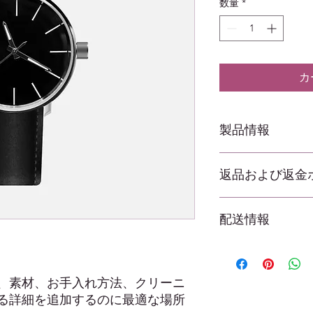
数量
*
カ
製品情報
私は商品詳細です。
返品および返金
入れ方法など、商品
適な場所です。これ
がこのアイテムから
私は返品と返金ポリ
かを書くのにも最適
配送情報
を持っている場合に
場所です.わかりや
とは、信頼を築き、
私は配送ポリシーで
心させるための優れ
関する詳細情報を追
配送ポリシーに関す
、素材、お手入れ方法、クリーニ
頼を築き、お客様が
る詳細を追加するのに最適な場所
心させるための優れ