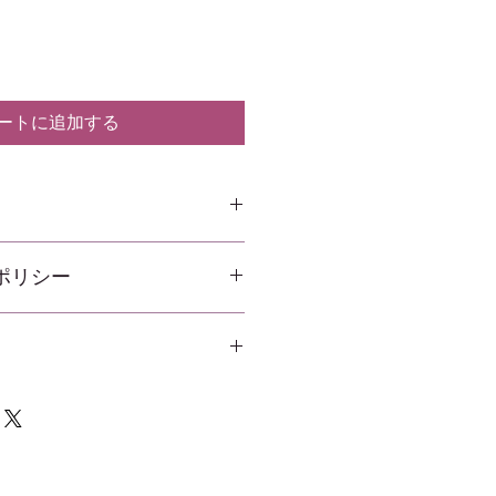
ートに追加する
サイズ、素材、お手入れ方法、お手
ポリシー
に関する詳細情報を追加するのに最
は、この製品が特別な理由と、顧客
どのように利益を得ることができる
シーです。私は、顧客が購入に不満
なスペースです.
何をすべきかを知らせるのに最適な
すい返金または交換ポリシーを持つこ
安心して購入できることを顧客に安
す。配送方法、梱包、および費用に
た方法です。
加するには、私が最適な場所です。
る簡単な情報を提供することは、信
安心して購入できることを顧客に安
た方法です。