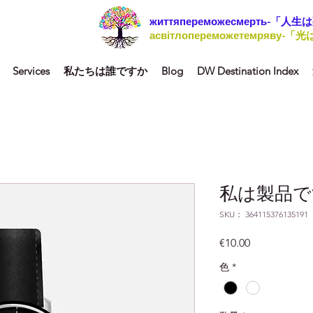
життяпереможесмерть-「人
асвітлопереможетемряву-
Services
私たちは誰ですか
Blog
DW Destination Index
私は製品で
SKU： 364115376135191
価
€10.00
格
色
*